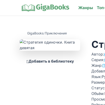
Жанры
Топ
GigaBooks
/
Приключения
Ст
Автор:
Серия:
Добавить в библиотеку
Жанр:
П
Добавл
Язык:
Р
Размер
Статус
Объём:
Просм
Рейтин