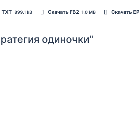
ь TXT
Скачать FB2
Скачать E
899.1 kB
1.0 MB
ратегия одиночки"