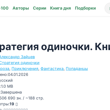
-100
Авторы
Серии
Книга дня
Подборки
ратегия одиночки. Кн
Александр Зайцев
Стратегия одиночки
роза
,
Приключения
,
Фантастика
,
Попаданцы
ено:
04.01.2026
усский
:
1.0 MB
:
Завершена
506 690 зн. / ~188 стр.
отры:
19
г: