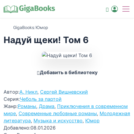
GigaBooks
/
Юмор
Надуй щеки! Том 6
Добавить в библиотеку
Автор:
А. Никл
,
Сергей Вишневский
Серия:
Чеболь за партой
Жанр:
Романы
,
Драма
,
Приключения в современном
мире
,
Современные любовные романы
,
Молодежная
литература
,
Музыка и искусство
,
Юмор
Добавлено:
08.01.2026