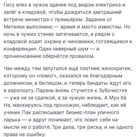
Гису влез в чужое здание под видом электрика и
залёг в кладовой, чтобы дождаться завтрашней
встречи министра с премьером. Задание от
Метелки выполнено — время и место известны. Но
ночь в чужих стенах затягивается, а рядом с
кладовой ходят охрана и чиновники, готовящиеся к
конференции. Один неверный шум — и
проникновение обернётся провалом.
Чан между тем запутался ещё плотнее: кинокритик,
которому он «помог», оказался не благодарным
должником, а беглецом, и теперь бандиты ждут его
в аэропорту. Парень вновь стучится к Зубочистке
— уже не за сделкой, а за чужую жизнь. А Мун Хё
На, маскируясь под прохожую, наблюдает, как её
ученик Пак расписывает бизнес-план уличного
ларька — и вдруг понимает, что ловит себя на
мысли не о работе. Три дела, три риска, и ни одного
права на ошибку.