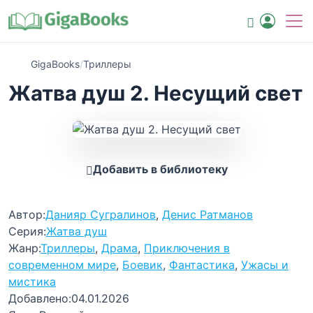
GigaBooks
/
Триллеры
Жатва душ 2. Несущий свет
Добавить в библиотеку
Автор:
Данияр Сугралинов
,
Денис Ратманов
Серия:
Жатва душ
Жанр:
Триллеры
,
Драма
,
Приключения в
современном мире
,
Боевик
,
Фантастика
,
Ужасы и
мистика
Добавлено:
04.01.2026