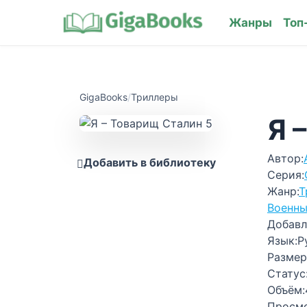
Жанры
Топ
GigaBooks
/
Триллеры
Я 
Автор:
Добавить в библиотеку
Серия:
Жанр:
Т
Военн
Добавл
Язык:
Р
Размер
Статус
Объём:
Просм