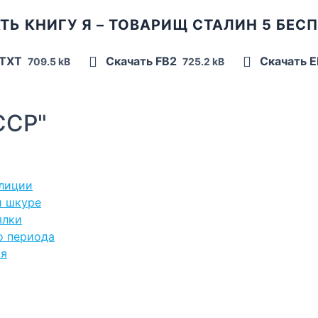
ТЬ КНИГУ Я – ТОВАРИЩ СТАЛИН 5 БЕС
 TXT
Скачать FB2
Скачать 
709.5 kB
725.2 kB
ССР"
илиции
й шкуре
ялки
о периода
оя