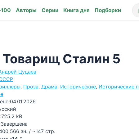
-100
Авторы
Серии
Книга дня
Подборки
– Товарищ Сталин 5
Андрей Цуцаев
СССР
риллеры
,
Проза
,
Драма
,
Исторические
,
Исторические 
ые
ено:
04.01.2026
усский
:
725.2 kB
:
Завершена
400 566 зн. / ~147 стр.
отры:
14