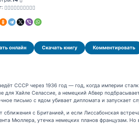
г:
ать онлайн
Скачать книгу
Комментировать
, ведёт СССР через 1936 год — год, когда империи ста
е для Хайле Селассие, а немецкий Абвер подбрасывает
очное письмо с ядом убивает дипломата и запускает сл
ет сближения с Британией, и если Лиссабонская встреч
гента Мюллера, утечка немецких планов французам. Но