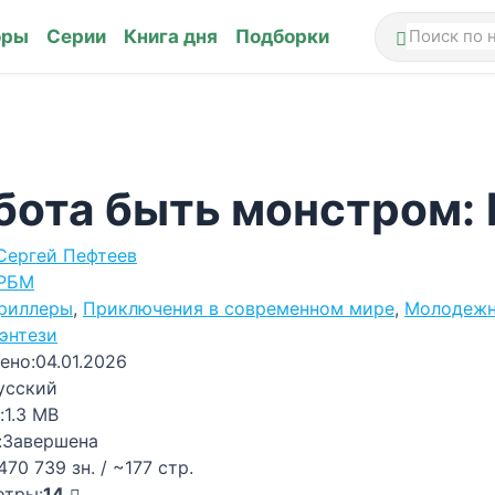
оры
Серии
Книга дня
Подборки
бота быть монстром:
Сергей Пефтеев
РБМ
риллеры
,
Приключения в современном мире
,
Молодежн
энтези
ено:
04.01.2026
усский
:
1.3 MB
:
Завершена
470 739 зн. / ~177 стр.
отры:
14