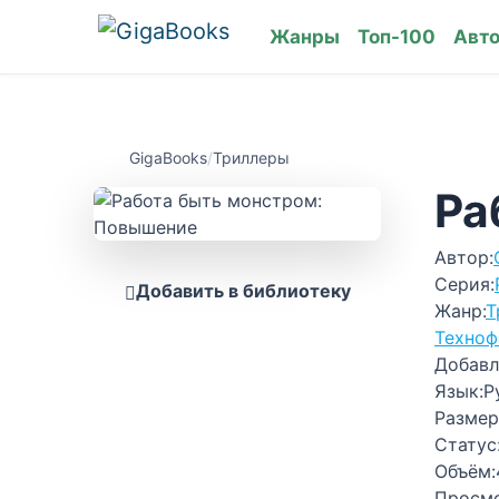
Жанры
Топ-100
Авт
GigaBooks
/
Триллеры
Ра
Автор:
Серия:
Добавить в библиотеку
Жанр:
Т
Техноф
Добавл
Язык:
Р
Размер
Статус
Объём:
Просм