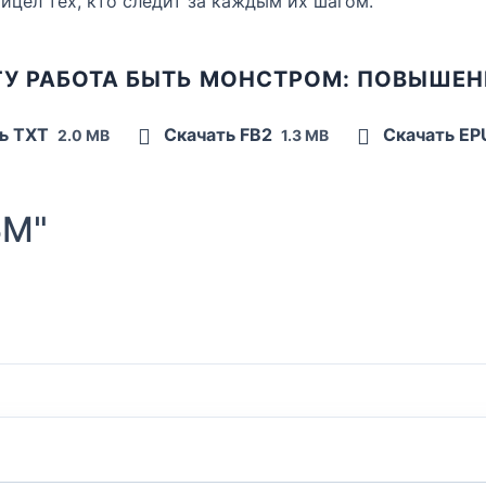
рицел тех, кто следит за каждым их шагом.
ГУ РАБОТА БЫТЬ МОНСТРОМ: ПОВЫШЕН
ь TXT
Скачать FB2
Скачать E
2.0 MB
1.3 MB
БМ"