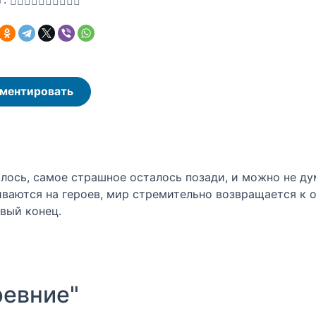
ментировать
алось, самое страшное осталось позади, и можно не ду
аются на героев, мир стремительно возвращается к опа
ивый конец.
евние"