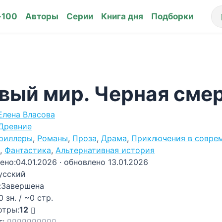
-100
Авторы
Серии
Книга дня
Подборки
вый мир. Черная сме
Елена Власова
Древние
риллеры
,
Романы
,
Проза
,
Драма
,
Приключения в совре
,
Фантастика
,
Альтернативная история
ено:
04.01.2026
· обновлено 13.01.2026
усский
:
Завершена
0 зн. / ~0 стр.
отры:
12
г: