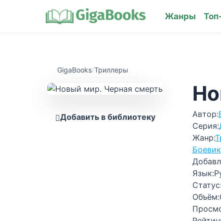
Жанры
Топ
GigaBooks
/
Триллеры
Но
Автор:
Добавить в библиотеку
Серия:
Жанр:
Т
Боевик
Добавл
Язык:
Р
Статус
Объём:
Просм
Рейтин