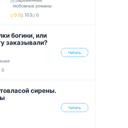
Современные
любовные романы
0.0
103
0
ки богини, или
у заказывали?
Читать
ения
0
товласой сирены.
ды
Читать