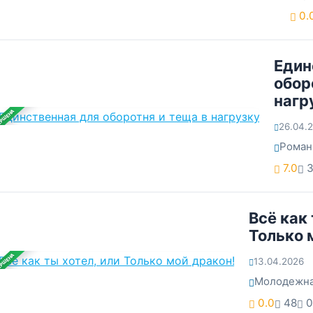
0.
Един
обор
нагр
ЕРШЕНА
26.04.
Рома
7.0
Всё как 
Только 
ЕРШЕНА
13.04.2026
Молодежна
0.0
48
0