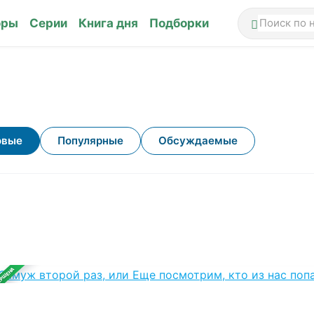
оры
Серии
Книга дня
Подборки
овые
Популярные
Обсуждаемые
ЕРШЕНА