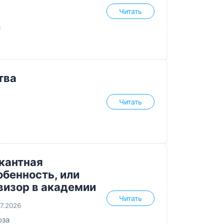
Читать
я
тва
Читать
кантная
обенность, или
визор в академии
Читать
07.2026
оза