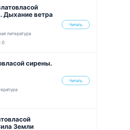
златовласой
. Дыхание ветра
Читать
ая литература
0
овласой сирены.
Читать
ература
атовласой
Сила Земли