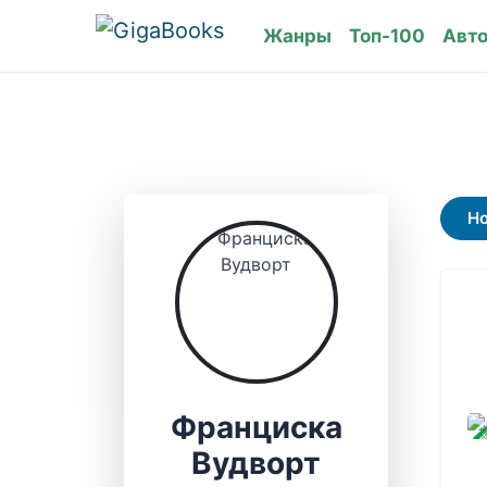
Жанры
Топ-100
Авт
Н
Франциска
ЗАВ
Вудворт