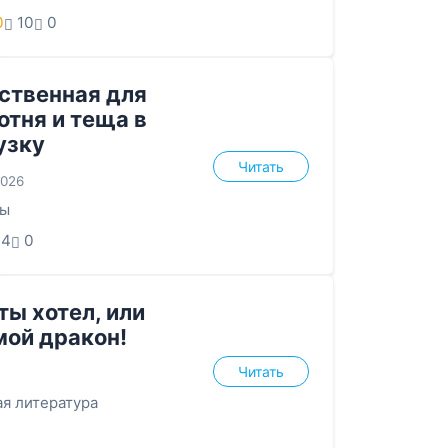
0
10
0
ственная для
отня и теща в
узку
Читать
2026
ны
34
0
ты хотел, или
мой дракон!
Читать
я литература