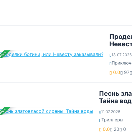
Продел
Невест
ЕРШЕНА
13.07.2026
Приключ
0.0
97
Песнь зла
Тайна во
ЕРШЕНА
11.07.2026
Триллеры
0.0
20
0