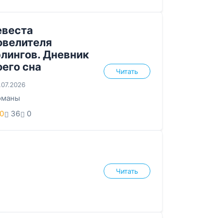
евеста
овелителя
лингов. Дневник
его сна
Читать
.07.2026
оманы
.0
36
0
Читать