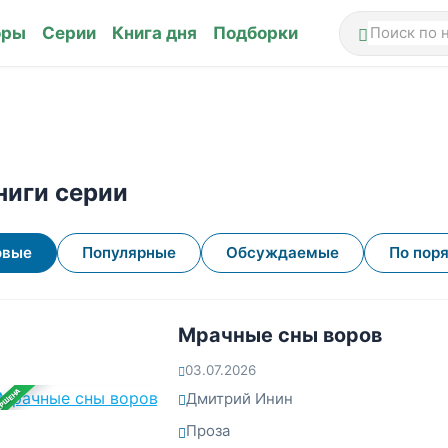
оры
Серии
Книга дня
Подборки
ниги серии
овые
Популярные
Обсуждаемые
По пор
Мрачные сны воров
03.07.2026
ЕРШЕНА
Дмитрий Инин
Проза