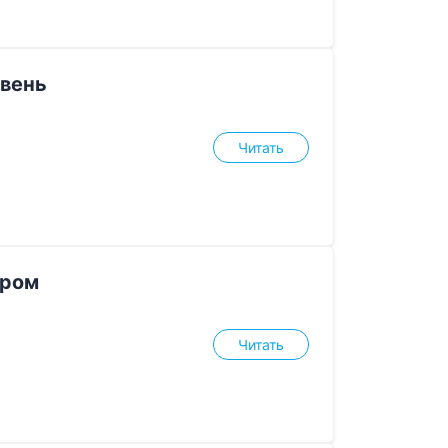
евень
Читать
аром
Читать