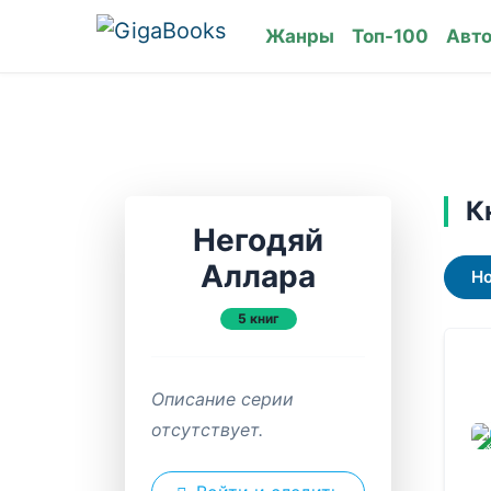
Жанры
Топ-100
Авт
К
Негодяй
Аллара
Н
5 книг
Описание серии
отсутствует.
ЗАВ