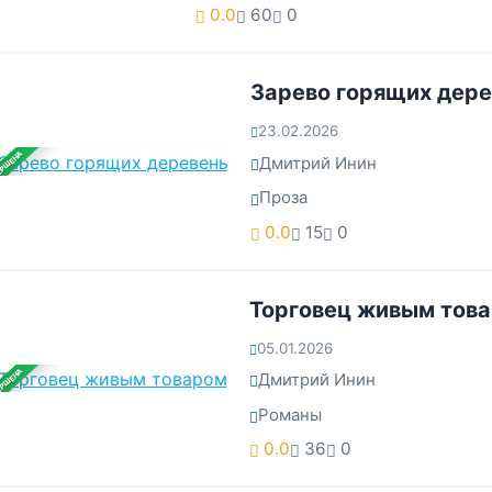
0.0
60
0
Зарево горящих дер
23.02.2026
ЕРШЕНА
Дмитрий Инин
Проза
0.0
15
0
Торговец живым тов
05.01.2026
ЕРШЕНА
Дмитрий Инин
Романы
0.0
36
0