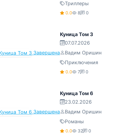
Триллеры
0.0
8
0
Куница Том 3
07.07.2026
Завершена
Вадим Оришин
Приключения
0.0
7
0
Куница Том 6
23.02.2026
Завершена
Вадим Оришин
Романы
0.0
32
0