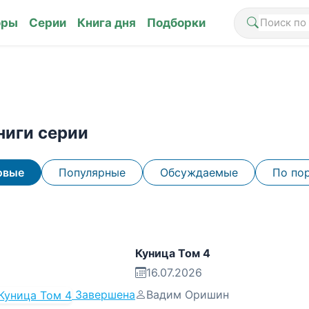
оры
Серии
Книга дня
Подборки
ниги серии
овые
Популярные
Обсуждаемые
По по
Куница Том 4
16.07.2026
Завершена
Вадим Оришин