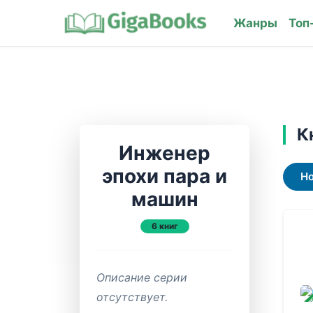
Жанры
Топ
К
Инженер
эпохи пара и
Н
машин
6 книг
Описание серии
ЗАВ
отсутствует.