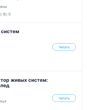
аны
8
0
 систем
Читать
тор живых систем:
 лед
Читать
ица