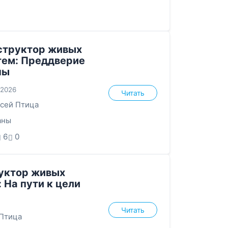
структор живых
тем: Преддверие
ны
.2026
Читать
сей Птица
аны
6
0
уктор живых
 На пути к цели
Читать
Птица