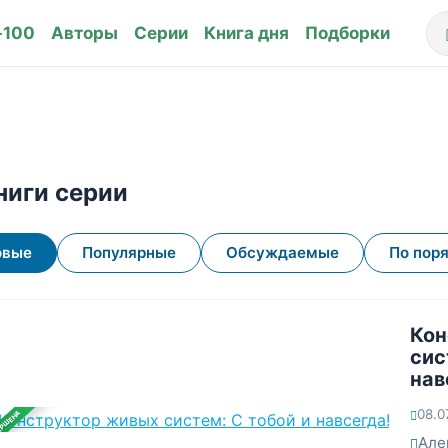
-100
Авторы
Серии
Книга дня
Подборки
ниги серии
овые
Популярные
Обсуждаемые
По пор
Кон
сис
нав
08.0
ЕРШЕНА
Але