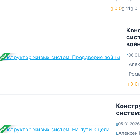
0.0
11
0
Кон
сис
вой
06.01
ЕРШЕНА
Алек
Ром
0.0
Констр
систем:
05.01.2026
ЕРШЕНА
Алексей 