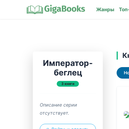
Жанры
Топ
К
Император-
беглец
Н
3 книги
Описание серии
отсутствует.
ЗАВ