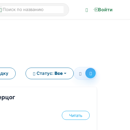
Войти
ядку
Статус:
Все
ерцог
Читать