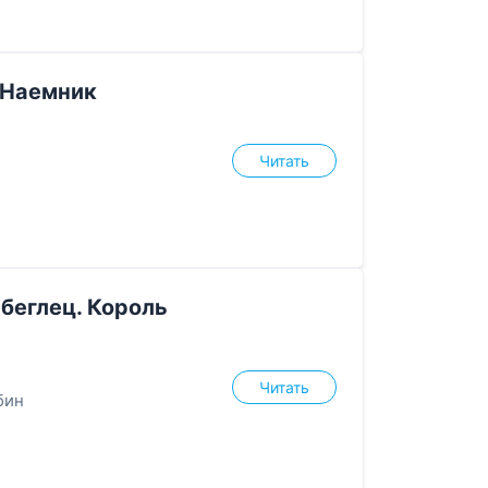
 Наемник
Читать
беглец. Король
Читать
бин