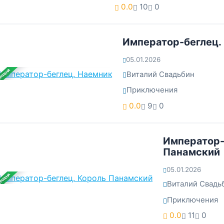
0.0
10
0
Император-беглец.
05.01.2026
ЕРШЕНА
Виталий Свадьбин
Приключения
0.0
9
0
Император-
Панамский
05.01.2026
ЕРШЕНА
Виталий Свадь
Приключения
0.0
11
0