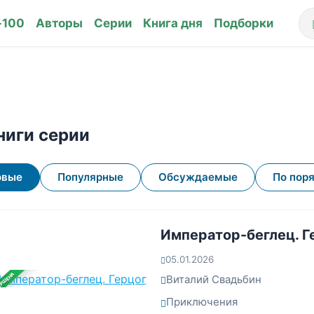
-100
Авторы
Серии
Книга дня
Подборки
ниги серии
овые
Популярные
Обсуждаемые
По пор
Император-беглец. Г
05.01.2026
ЕРШЕНА
Виталий Свадьбин
Приключения