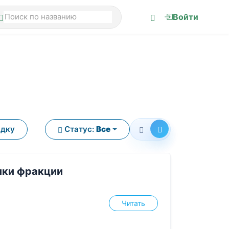
Войти
ядку
Статус:
Все
шки фракции
Читать