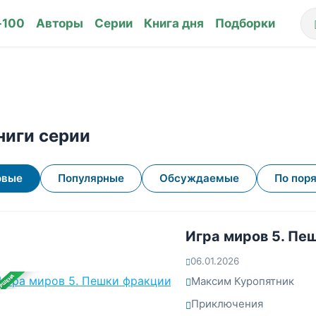
-100
Авторы
Серии
Книга дня
Подборки
ниги серии
овые
Популярные
Обсуждаемые
По пор
Игра миров 5. Пе
06.01.2026
ЕРШЕНА
Максим Куропятник
Приключения