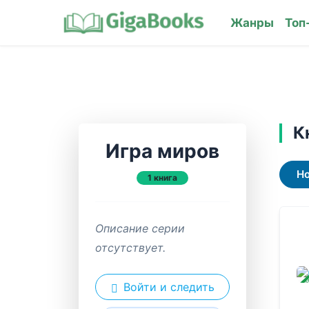
Жанры
Топ
К
Игра миров
Н
1 книга
Описание серии
отсутствует.
ЗАВ
Войти и следить