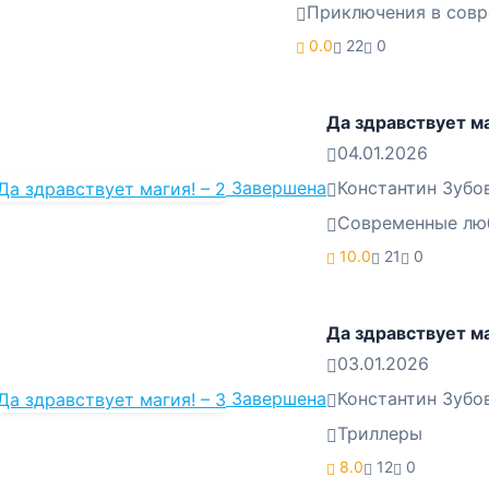
Приключения в сов
0.0
22
0
Да здравствует ма
04.01.2026
Завершена
Константин Зубо
Современные лю
10.0
21
0
Да здравствует ма
03.01.2026
Завершена
Константин Зубо
Триллеры
8.0
12
0