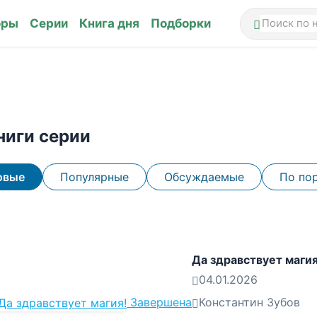
оры
Серии
Книга дня
Подборки
ниги серии
овые
Популярные
Обсуждаемые
По по
Да здравствует магия
04.01.2026
Завершена
Константин Зубов