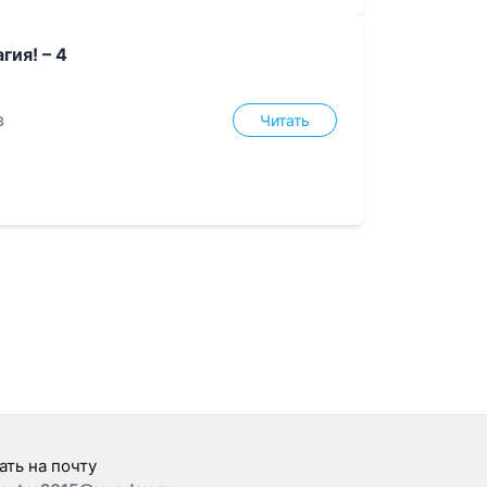
гия! – 4
в
Читать
ать на почту