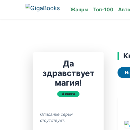
Жанры
Топ-100
Авт
К
Да
здравствует
Н
магия!
4 книги
Описание серии
отсутствует.