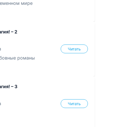
ременном мире
гия! – 2
в
Читать
бовные романы
гия! – 3
в
Читать