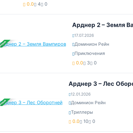
0.0
4
0
Арднер 2 – Земля В
17.07.2026
ЕРШЕНА
Доминион Рейн
Приключения
0.0
3
0
Арднер 3 – Лес Обор
12.01.2026
ЕРШЕНА
Доминион Рейн
Триллеры
0.0
10
0