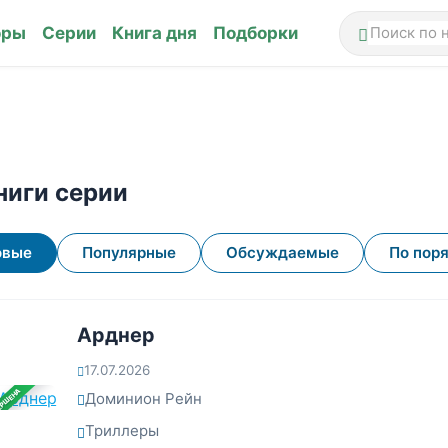
оры
Серии
Книга дня
Подборки
ниги серии
овые
Популярные
Обсуждаемые
По пор
Арднер
17.07.2026
ЕРШЕНА
Доминион Рейн
Триллеры