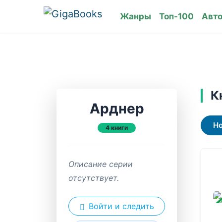
Жанры
Топ-100
Авт
К
Арднер
Н
4 книги
Описание серии
отсутствует.
ЗАВ
Войти и следить