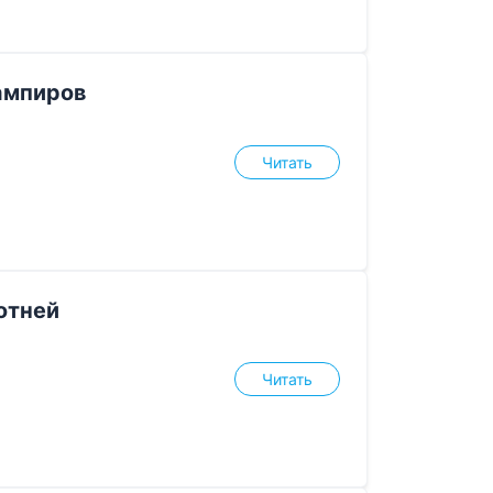
ампиров
Читать
отней
Читать