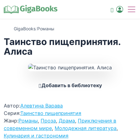
GigaBooks
/
Романы
Таинство пищепринятия.
Алиса
Добавить в библиотеку
Автор:
Алевтина Варава
Серия:
Таинство пищепринятия
Жанр:
Романы
,
Проза
,
Драма
,
Приключения в
современном мире
,
Молодежная литература
,
Кулинария и гастрономия