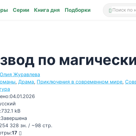
оры
Серии
Книга дня
Подборки
звод по магическ
Юлия Журавлева
оманы
,
Драма
,
Приключения в современном мире
,
Сов
тура
ено:
04.01.2026
усский
:
732.1 kB
:
Завершена
254 328 зн. / ~98 стр.
отры:
17