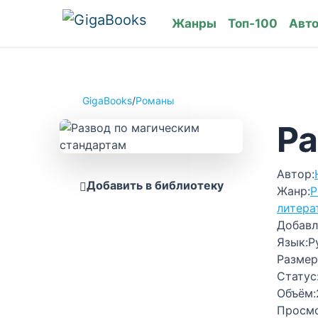
Жанры
Топ-100
Авт
GigaBooks
/
Романы
Ра
Автор:
Добавить в библиотеку
Жанр:
Р
литера
Добавл
Язык:
Р
Размер
Статус
Объём:
Просм