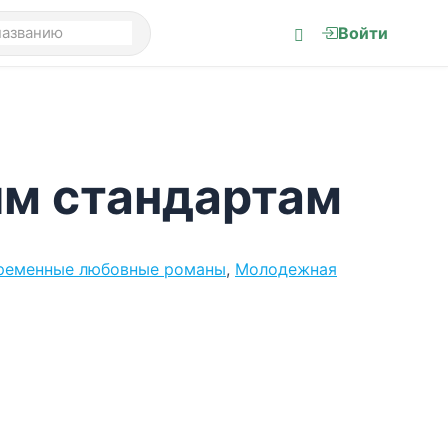
Войти
им стандартам
ременные любовные романы
,
Молодежная