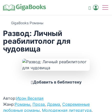
GigaBooks
/
Романы
Развод: Личный
реабилитолог для
чудовища
Добавить в библиотеку
Автор:
Ирэн Веселая
Жанр:
Романы
,
Проза
,
Драма
,
Современные
любовные романы
,
Молодежная литература
,