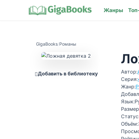
Жанры
Топ
GigaBooks
/
Романы
Ло
Автор:
Добавить в библиотеку
Серия:
Жанр:
Р
Добавл
Язык:
Р
Размер
Статус
Объём:
Просм
Рейтин