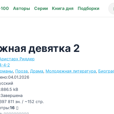
-100
Авторы
Серии
Книга дня
Подборки
жная девятка 2
Аристарх Риддер
4-4-2
оманы
,
Проза
,
Драма
,
Молодежная литература
,
Биогра
ено:
04.01.2026
усский
:
886.5 kB
:
Завершена
397 811 зн. / ~152 стр.
отры:
16
г: