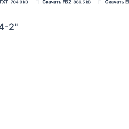
 TXT
Скачать FB2
Скачать 
704.9 kB
886.5 kB
4-2"