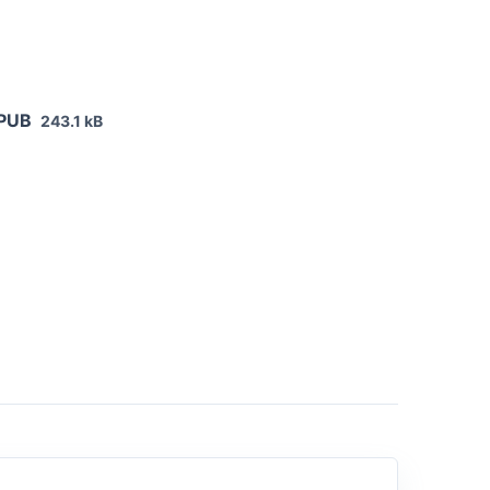
EPUB
243.1 kB