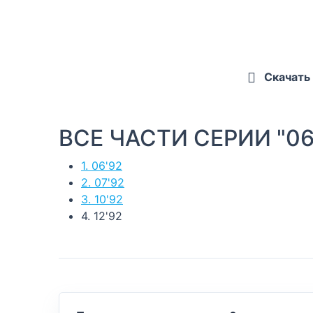
Скачать
ВСЕ ЧАСТИ СЕРИИ "06
1. 06'92
2. 07'92
3. 10'92
4. 12'92