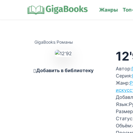
Жанры
Топ
GigaBooks
/
Романы
12
Автор:
Добавить в библиотеку
Серия:
Жанр:
Р
искусс
Добавл
Язык:
Р
Размер
Статус
Объём:
Просм