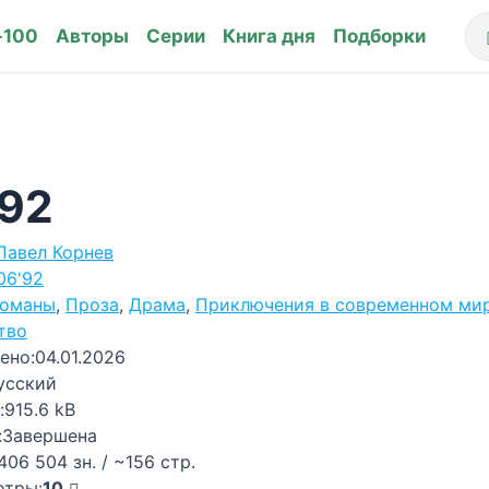
-100
Авторы
Серии
Книга дня
Подборки
'92
Павел Корнев
06'92
оманы
,
Проза
,
Драма
,
Приключения в современном ми
тво
ено:
04.01.2026
усский
:
915.6 kB
:
Завершена
406 504 зн. / ~156 стр.
отры:
10