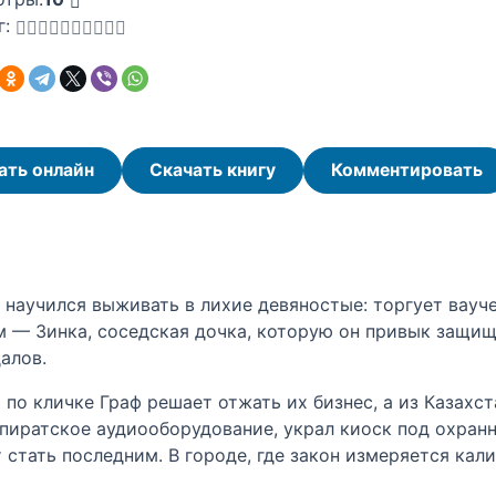
г:
ать онлайн
Скачать книгу
Комментировать
й научился выживать в лихие девяностые: торгует вау
 — Зинка, соседская дочка, которую он привык защищат
алов.
 по кличке Граф решает отжать их бизнес, а из Казахс
пиратское аудиооборудование, украл киоск под охран
стать последним. В городе, где закон измеряется кали