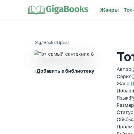
Жанры
Топ
GigaBooks
/
Проза
То
Автор:
Добавить в библиотеку
Серия:
Жанр:
П
Добавл
Язык:
Р
Размер
Статус
Объём:
Просм
Рейтин