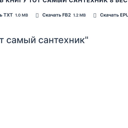
Ь КНИГУ ТОТ САМЫЙ САНТЕХНИК 8 БЕ
ь TXT
Скачать FB2
Скачать EP
1.0 MB
1.2 MB
т самый сантехник"