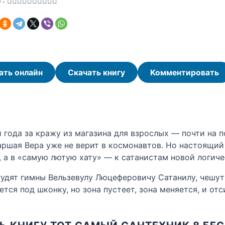
ать онлайн
Скачать книгу
Комментировать
и года за кражу из магазина для взрослых — почти на 
аршая Вера уже не верит в космонавтов. Но настоящий 
, а в «самую лютую хату» — к сатанистам новой логиче
удят гимны Вельзевулу Люцеферовичу Сатанилу, чешут 
тся под шконку, но зона пустеет, зона меняется, и отс