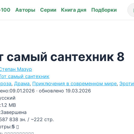
-100
Авторы
Серии
Книга дня
Подборки
т самый сантехник 8
Степан Мазур
Тот самый сантехник
роза
,
Драма
,
Приключения в современном мире
,
Эроти
ено:
09.01.2026
· обновлено 19.03.2026
усский
:
1.2 MB
:
Завершена
587 838 зн. / ~222 стр.
отры:
5
г: