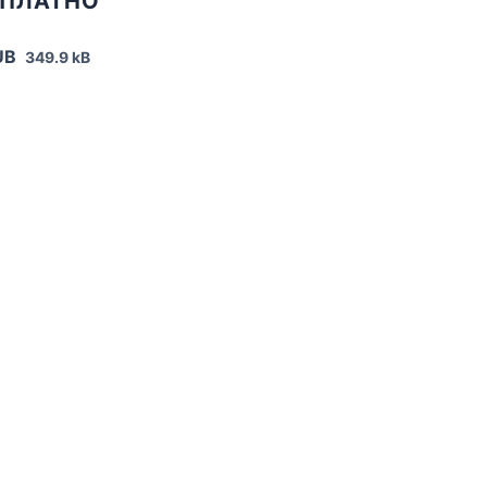
СПЛАТНО
UB
349.9 kB