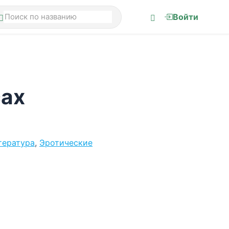
Войти
сах
тература
,
Эротические