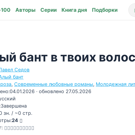
-100
Авторы
Серии
Книга дня
Подборки
ый бант в твоих воло
Павел Седов
Алый бант
роза
,
Современные любовные романы
,
Молодежная ли
ено:
04.01.2026
· обновлено 27.05.2026
усский
:
Завершена
0 зн. / ~0 стр.
отры:
24
г: