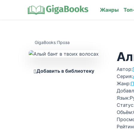
Жанры
Топ
GigaBooks
/
Проза
Ал
Автор:
Добавить в библиотеку
Серия:
Жанр:
П
Добавл
Язык:
Р
Статус
Объём:
Просм
Рейтин