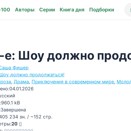
-100
Авторы
Серии
Книга дня
Подборки
-е: Шоу должно продо
Саша Фишер
Шоу должно продолжаться!
роза
,
Драма
,
Приключения в современном мире
,
Молод
ено:
04.01.2026
усский
:
960.1 kB
:
Завершена
405 234 зн. / ~152 стр.
отры:
20
г: