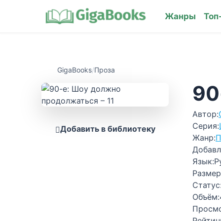
Жанры
Топ
GigaBooks
/
Проза
90
Автор:
Серия:
Добавить в библиотеку
Жанр:
П
Добавл
Язык:
Р
Размер
Статус
Объём:
Просм
Рейтин