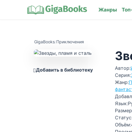
Жанры
Топ
GigaBooks
/
Приключения
Зв
Автор:
Добавить в библиотеку
Серия:
Жанр:
П
фантас
Добавл
Язык:
Р
Размер
Статус
Объём:
Просм