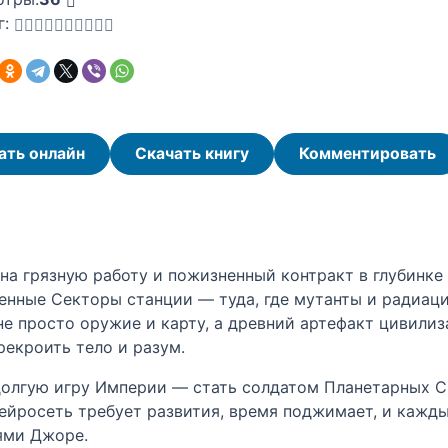
г:
ать онлайн
Скачать книгу
Комментировать
а грязную работу и пожизненный контракт в глубинке 
шенные Секторы станции — туда, где мутанты и радиа
не просто оружие и карту, а древний артефакт цивили
екроить тело и разум.
олгую игру Империи — стать солдатом Планетарных Си
нейросеть требует развития, время поджимает, и кажд
иями Джоре.