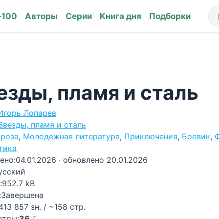
-100
Авторы
Серии
Книга дня
Подборки
езды, пламя и сталь
Игорь Лопарев
Звезды, пламя и сталь
роза
,
Молодежная литература
,
Приключения
,
Боевик
,
тика
ено:
04.01.2026
· обновлено 20.01.2026
усский
:
952.7 kB
:
Завершена
413 857 зн. / ~158 стр.
отры:
36