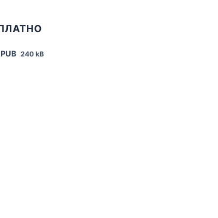
СПЛАТНО
EPUB
240 kB