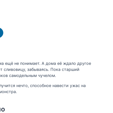
а ещё не понимает. А дома её ждало другое
ёт сливовицу, забываясь. Пока старший
иков самодельным чучелом.
лучится нечто, способное навести ужас на
монстра.
НО