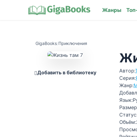
Жанры
Топ
GigaBooks
/
Приключения
Жи
Автор:
Добавить в библиотеку
Серия:
Жанр:
М
Добавл
Язык:
Р
Размер
Статус
Объём:
Просм
Рейтин