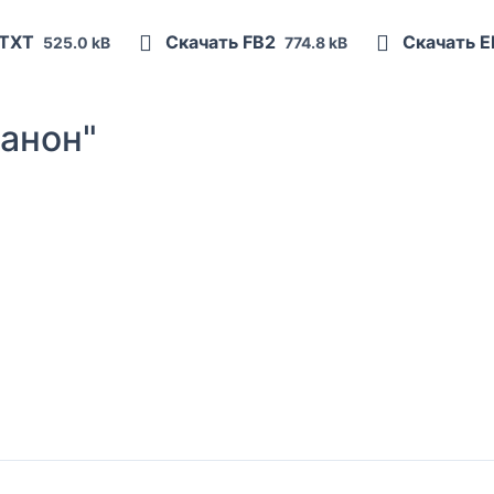
 TXT
Скачать FB2
Скачать 
525.0 kB
774.8 kB
анон"