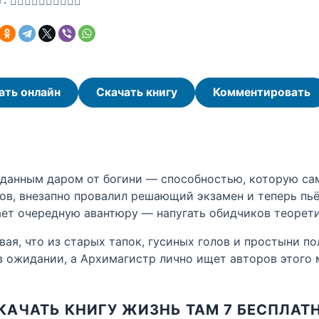
ать онлайн
Скачать книгу
Комментировать
иданным даром от богини — способностью, которую сам
гов, внезапно провалил решающий экзамен и теперь пь
вает очередную авантюру — напугать обидчиков теорет
ая, что из старых тапок, гусиных голов и простыни по
 в ожидании, а Архимагистр лично ищет авторов этого 
КАЧАТЬ КНИГУ ЖИЗНЬ ТАМ 7 БЕСПЛАТ