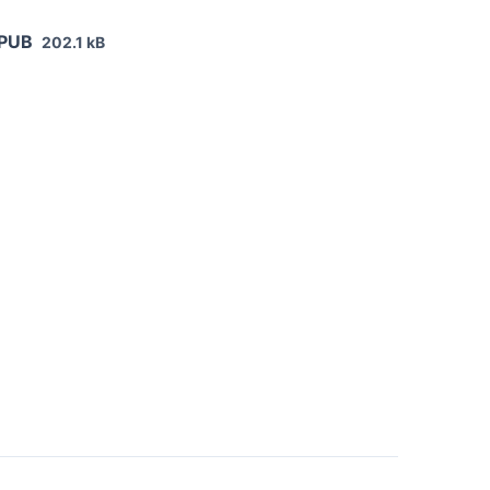
EPUB
202.1 kB