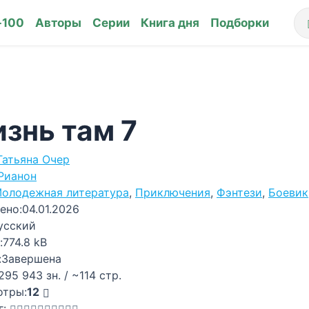
-100
Авторы
Серии
Книга дня
Подборки
знь там 7
Татьяна Очер
Рианон
олодежная литература
,
Приключения
,
Фэнтези
,
Боевик
ено:
04.01.2026
усский
:
774.8 kB
:
Завершена
295 943 зн. / ~114 стр.
отры:
12
г: