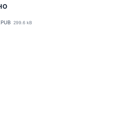
НО
EPUB
299.6 kB