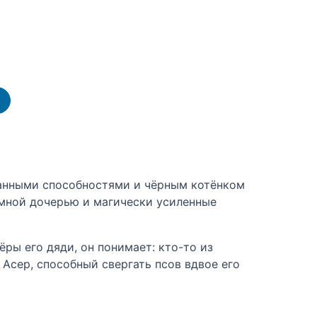
занными способностями и чёрным котёнком
иёмной дочерью и магически усиленные
ры его дяди, он понимает: кто-то из
 Асер, способный свергать псов вдвое его