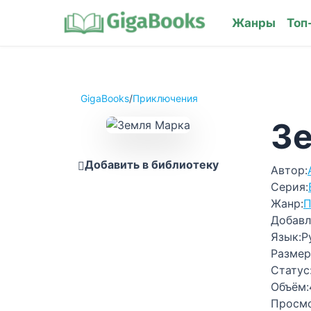
Жанры
Топ
GigaBooks
/
Приключения
З
Добавить в библиотеку
Автор:
Серия:
Жанр:
П
Добавл
Язык:
Р
Размер
Статус
Объём:
Просм