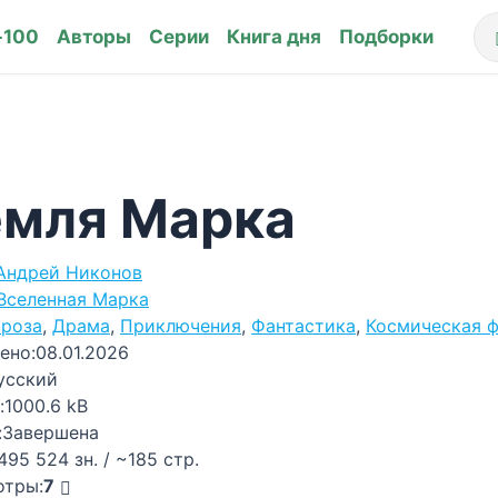
-100
Авторы
Серии
Книга дня
Подборки
емля Марка
Андрей Никонов
Вселенная Марка
роза
,
Драма
,
Приключения
,
Фантастика
,
Космическая ф
ено:
08.01.2026
усский
:
1000.6 kB
:
Завершена
495 524 зн. / ~185 стр.
отры:
7