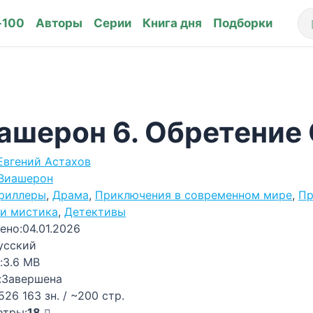
-100
Авторы
Серии
Книга дня
Подборки
ашерон 6. Обретение 
Евгений Астахов
Виашерон
риллеры
,
Драма
,
Приключения в современном мире
,
Пр
и мистика
,
Детективы
ено:
04.01.2026
усский
:
3.6 MB
:
Завершена
526 163 зн. / ~200 стр.
отры:
18