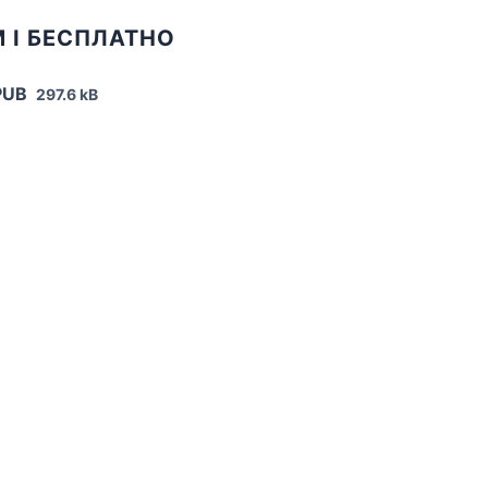
 I БЕСПЛАТНО
PUB
297.6 kB