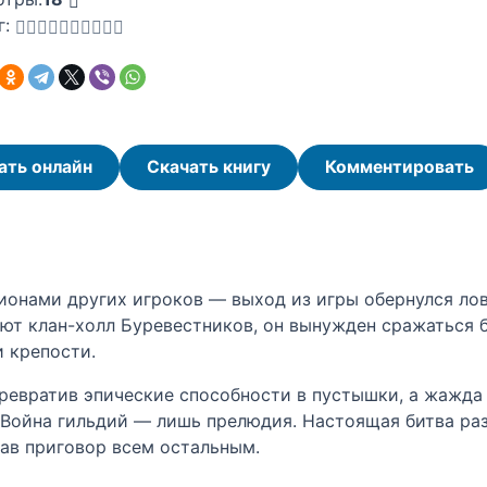
г:
ать онлайн
Скачать книгу
Комментировать
ионами других игроков — выход из игры обернулся лов
т клан-холл Буревестников, он вынужден сражаться бо
и крепости.
ревратив эпические способности в пустышки, а жажда 
 Война гильдий — лишь прелюдия. Настоящая битва раз
сав приговор всем остальным.