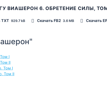
ГУ ВИАШЕРОН 6. ОБРЕТЕНИЕ СИЛЫ, ТОМ
ь TXT
Скачать FB2
Скачать E
929.7 kB
3.6 MB
иашерон"
Том I
Том II
, Том I
, Том II