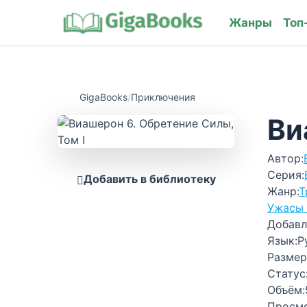
Жанры
Топ
GigaBooks
/
Приключения
Ви
Автор:
Серия:
Добавить в библиотеку
Жанр:
Т
Ужасы 
Добавл
Язык:
Р
Размер
Статус
Объём:
Просм