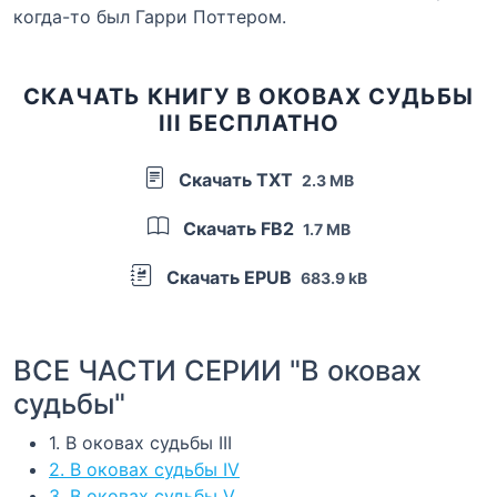
когда-то был Гарри Поттером.
СКАЧАТЬ КНИГУ В ОКОВАХ СУДЬБЫ
III БЕСПЛАТНО
Скачать TXT
2.3 MB
Скачать FB2
1.7 MB
Скачать EPUB
683.9 kB
ВСЕ ЧАСТИ СЕРИИ "В оковах
судьбы"
1. В оковах судьбы III
2. В оковах судьбы IV
3. В оковах судьбы V