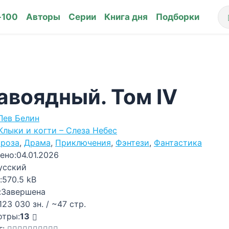
-100
Авторы
Серии
Книга дня
Подборки
авоядный. Том IV
Лев Белин
Клыки и когти – Слеза Небес
роза
,
Драма
,
Приключения
,
Фэнтези
,
Фантастика
ено:
04.01.2026
усский
:
570.5 kB
:
Завершена
123 030 зн. / ~47 стр.
отры:
13
г: