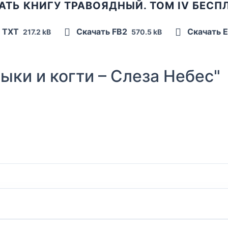
АТЬ КНИГУ ТРАВОЯДНЫЙ. ТОМ IV БЕСП
ь TXT
Скачать FB2
Скачать 
217.2 kB
570.5 kB
ки и когти – Слеза Небес"