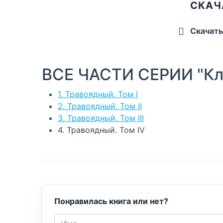
СКАЧ
Скачат
ВСЕ ЧАСТИ СЕРИИ "Клы
1. Травоядный. Том I
2. Травоядный. Том II
3. Травоядный. Том III
4. Травоядный. Том IV
Понравилась книга или нет?