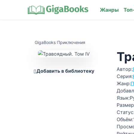
Жанры
Топ
GigaBooks
/
Приключения
Тр
Автор:
Добавить в библиотеку
Серия:
Жанр:
П
Добавл
Язык:
Р
Размер
Статус
Объём:
Просм
Рейтин