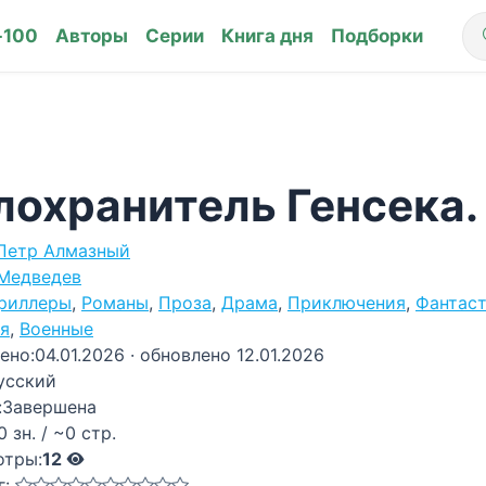
-100
Авторы
Серии
Книга дня
Подборки
лохранитель Генсека.
Петр Алмазный
Медведев
риллеры
,
Романы
,
Проза
,
Драма
,
Приключения
,
Фантас
я
,
Военные
ено:
04.01.2026
· обновлено 12.01.2026
усский
:
Завершена
0 зн. / ~0 стр.
отры:
12
г: