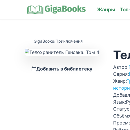
Жанры
Топ
GigaBooks
/
Приключения
Те
Автор:
Добавить в библиотеку
Серия:
Жанр:
Т
истори
Добавл
Язык:
Р
Статус
Объём:
Просм
Рейтин