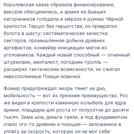
Королевская казна обрезала финансирование,
векселя обесценились, а армия из бывших
каторжников голодала и мёрзла в руинах Чёрной
крепости. Герцог без герцогства, он превратил
болота в шахту: систематическая зачистка
секторов, промышленная добыча древних
артефактов, конвейер инициации магов из
уголовников. Каждый новый способный — огненный
штурмовик, менталист, погодник-тролль —
расширял тактические возможности, но сжигал
невосполнимые Плащи новичка.
Фомир предупреждал: якорь тянет на дно,
мобильность — вот их прежнее преимущество. Рос
же видел в крепости каменную колыбель для ядра
армии, плацдарм для роста от полусотни до десяти
тысяч. Зима шла, деньги таяли, а под фундаментом
спало что-то древнее и поющее — заложенное в
уплату за скорость, которую он не мог себе