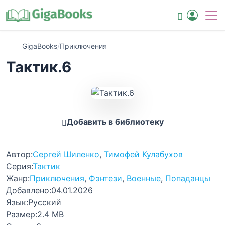
GigaBooks
/
Приключения
Тактик.6
Добавить в библиотеку
Автор:
Сергей Шиленко
,
Тимофей Кулабухов
Серия:
Тактик
Жанр:
Приключения
,
Фэнтези
,
Военные
,
Попаданцы
Добавлено:
04.01.2026
Язык:
Русский
Размер:
2.4 MB