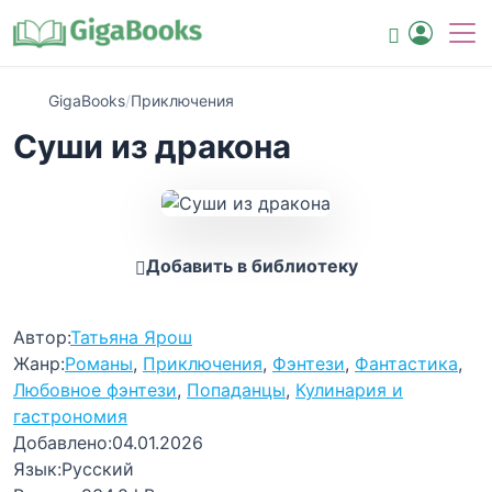
GigaBooks
/
Приключения
Суши из дракона
Добавить в библиотеку
Автор:
Татьяна Ярош
Жанр:
Романы
,
Приключения
,
Фэнтези
,
Фантастика
,
Любовное фэнтези
,
Попаданцы
,
Кулинария и
гастрономия
Добавлено:
04.01.2026
Язык:
Русский