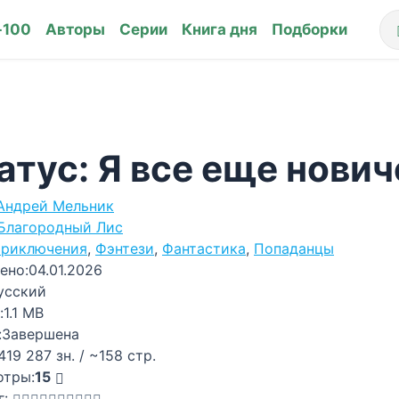
-100
Авторы
Серии
Книга дня
Подборки
атус: Я все еще нович
Андрей Мельник
Благородный Лис
риключения
,
Фэнтези
,
Фантастика
,
Попаданцы
ено:
04.01.2026
усский
:
1.1 MB
:
Завершена
419 287 зн. / ~158 стр.
отры:
15
г: