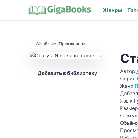
Жанры
Топ
GigaBooks
/
Приключения
Ст
Автор:
Добавить в библиотеку
Серия:
Жанр:
П
Добавл
Язык:
Р
Размер
Статус
Объём:
Просм
Рейтин