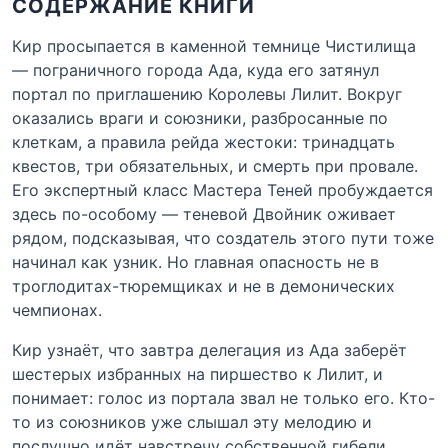
СОДЕРЖАНИЕ КНИГИ
Кир просыпается в каменной темнице Чистилища
— пограничного города Ада, куда его затянул
портал по приглашению Королевы Лилит. Вокруг
оказались враги и союзники, разбросанные по
клеткам, а правила рейда жестоки: тринадцать
квестов, три обязательных, и смерть при провале.
Его экспертный класс Мастера Теней пробуждается
здесь по-особому — теневой Двойник оживает
рядом, подсказывая, что создатель этого пути тоже
начинал как узник. Но главная опасность не в
троглодитах-тюремщиках и не в демонических
чемпионах.
Кир узнаёт, что завтра делегация из Ада заберёт
шестерых избранных на пиршество к Лилит, и
понимает: голос из портала звал не только его. Кто-
то из союзников уже слышал эту мелодию и
послушно идёт навстречу собственной гибели.