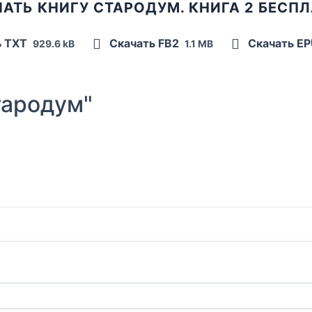
АТЬ КНИГУ СТАРОДУМ. КНИГА 2 БЕСП
ь TXT
Скачать FB2
Скачать E
929.6 kB
1.1 MB
ародум"