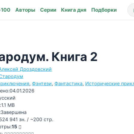
-100
Авторы
Серии
Книга дня
Подборки
ародум. Книга 2
Алексей Дроздовский
Стародум
риключения
,
Фэнтези
,
Фантастика
,
Исторические прик
ено:
04.01.2026
усский
:
1.1 MB
:
Завершена
524 941 зн. / ~200 стр.
отры:
15
г: