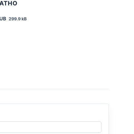
ЛАТНО
PUB
299.9 kB