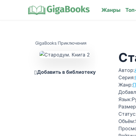
Жанры
Топ
GigaBooks
/
Приключения
Ст
Автор:
Добавить в библиотеку
Серия:
Жанр:
П
Добавл
Язык:
Р
Размер
Статус
Объём:
Просм
Рейтин