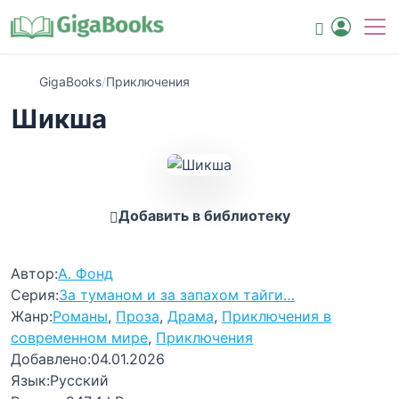
GigaBooks
/
Приключения
Шикша
Добавить в библиотеку
Автор:
А. Фонд
Серия:
За туманом и за запахом тайги…
Жанр:
Романы
,
Проза
,
Драма
,
Приключения в
современном мире
,
Приключения
Добавлено:
04.01.2026
Язык:
Русский