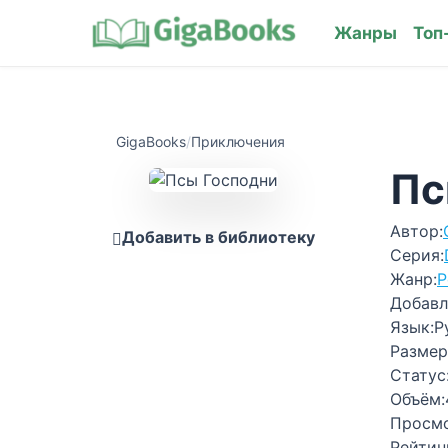
Жанры
Топ
GigaBooks
/
Приключения
Пс
Автор:
Добавить в библиотеку
Серия:
Жанр:
Р
Добавл
Язык:
Р
Размер
Статус
Объём:
Просм
Рейтин