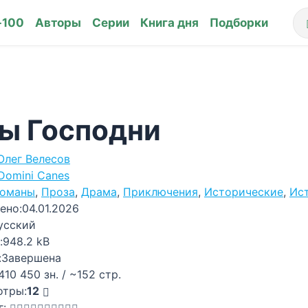
-100
Авторы
Серии
Книга дня
Подборки
ы Господни
Олег Велесов
Domini Canes
оманы
,
Проза
,
Драма
,
Приключения
,
Исторические
,
Ис
ено:
04.01.2026
усский
:
948.2 kB
:
Завершена
410 450 зн. / ~152 стр.
отры:
12
г: