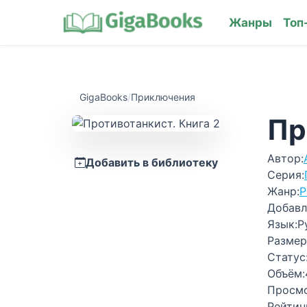
Жанры
Топ
GigaBooks
/
Приключения
Пр
Автор:
Добавить в библиотеку
Серия:
Жанр:
Р
Добавл
Язык:
Р
Размер
Статус
Объём:
Просм
Рейтин