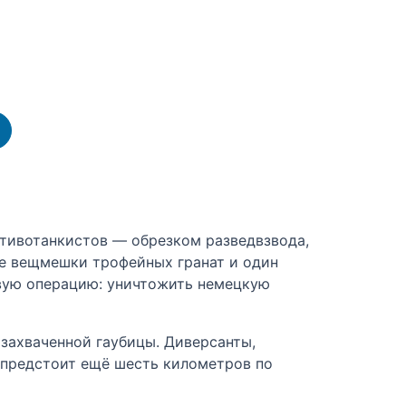
отивотанкистов — обрезком разведвзвода,
ые вещмешки трофейных гранат и один
новую операцию: уничтожить немецкую
 захваченной гаубицы. Диверсанты,
а предстоит ещё шесть километров по