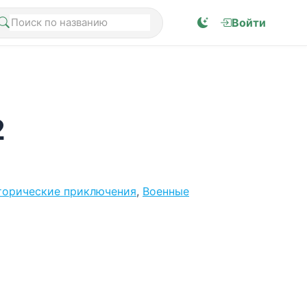
Войти
2
торические приключения
,
Военные