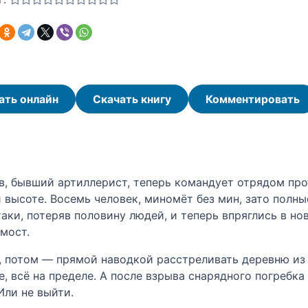
ать онлайн
Скачать книгу
Комментировать
в, бывший артиллерист, теперь командует отрядом пр
 высоте. Восемь человек, миномёт без мин, зато полн
атаки, потеряв половину людей, и теперь впряглись в 
мост.
м, потом — прямой наводкой расстреливать деревню из
е, всё на пределе. А после взрыва снарядного погребк
Или не выйти.