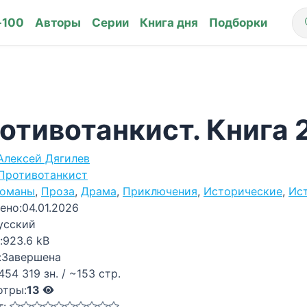
-100
Авторы
Серии
Книга дня
Подборки
отивотанкист. Книга 
Алексей Дягилев
Противотанкист
оманы
,
Проза
,
Драма
,
Приключения
,
Исторические
,
Ис
ено:
04.01.2026
усский
:
923.6 kB
:
Завершена
454 319 зн. / ~153 стр.
отры:
13
г: