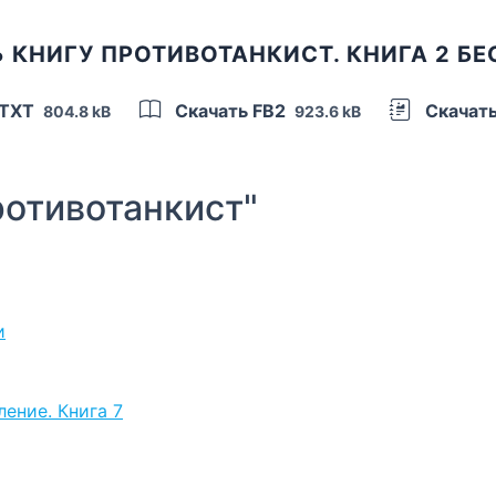
 КНИГУ ПРОТИВОТАНКИСТ. КНИГА 2 Б
 TXT
Скачать FB2
Скачат
804.8 kB
923.6 kB
отивотанкист"
и
ление. Книга 7