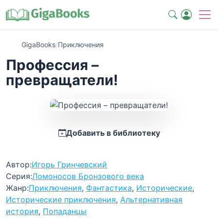
GigaBooks
/
Приключения
Профессия –
превращатели!
Добавить в библиотеку
Автор:
Игорь Гринчевский
Серия:
Ломоносов Бронзового века
Жанр:
Приключения
,
Фантастика
,
Исторические
,
Исторические приключения
,
Альтернативная
история
,
Попаданцы