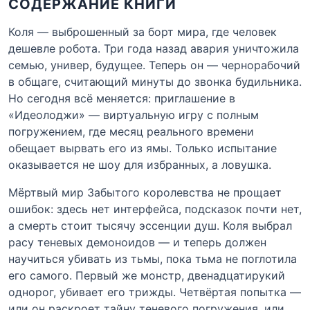
СОДЕРЖАНИЕ КНИГИ
Коля — выброшенный за борт мира, где человек
дешевле робота. Три года назад авария уничтожила
семью, универ, будущее. Теперь он — чернорабочий
в общаге, считающий минуты до звонка будильника.
Но сегодня всё меняется: приглашение в
«Идеолоджи» — виртуальную игру с полным
погружением, где месяц реального времени
обещает вырвать его из ямы. Только испытание
оказывается не шоу для избранных, а ловушка.
Мёртвый мир Забытого королевства не прощает
ошибок: здесь нет интерфейса, подсказок почти нет,
а смерть стоит тысячу эссенции душ. Коля выбрал
расу теневых демоноидов — и теперь должен
научиться убивать из тьмы, пока тьма не поглотила
его самого. Первый же монстр, двенадцатирукий
однорог, убивает его трижды. Четвёртая попытка —
или он раскроет тайну теневого погружения, или