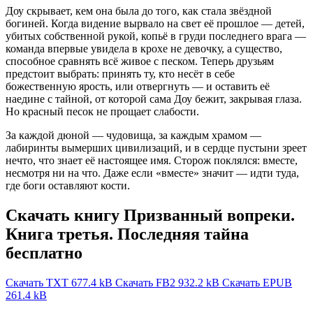
Доу скрывает, кем она была до того, как стала звёздной
богиней. Когда видение вырвало на свет её прошлое — детей,
убитых собственной рукой, копьё в груди последнего врага —
команда впервые увидела в крохе не девочку, а существо,
способное сравнять всё живое с песком. Теперь друзьям
предстоит выбрать: принять ту, кто несёт в себе
божественную ярость, или отвергнуть — и оставить её
наедине с тайной, от которой сама Доу бежит, закрывая глаза.
Но красный песок не прощает слабости.
За каждой дюной — чудовища, за каждым храмом —
лабиринты вымерших цивилизаций, и в сердце пустыни зреет
нечто, что знает её настоящее имя. Сторож поклялся: вместе,
несмотря ни на что. Даже если «вместе» значит — идти туда,
где боги оставляют кости.
Скачать книгу Призванный вопреки.
Книга третья. Последняя тайна
бесплатно
Скачать TXT
677.4 kB
Скачать FB2
932.2 kB
Скачать EPUB
261.4 kB