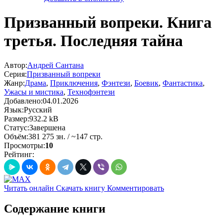
Призванный вопреки. Книга
третья. Последняя тайна
Автор:
Андрей Сантана
Серия:
Призванный вопреки
Жанр:
Драма
,
Приключения
,
Фэнтези
,
Боевик
,
Фантастика
,
Ужасы и мистика
,
Технофэнтези
Добавлено:
04.01.2026
Язык:
Русский
Размер:
932.2 kB
Статус:
Завершена
Объём:
381 275 зн. / ~147 стр.
Просмотры:
10
Рейтинг:
Читать онлайн
Скачать книгу
Комментировать
Содержание книги