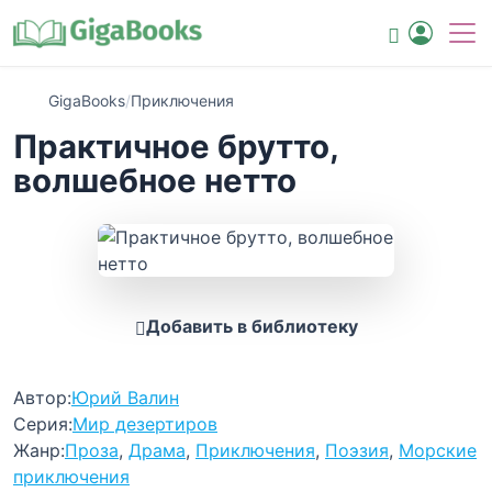
GigaBooks
/
Приключения
Практичное брутто,
волшебное нетто
Добавить в библиотеку
Автор:
Юрий Валин
Серия:
Мир дезертиров
Жанр:
Проза
,
Драма
,
Приключения
,
Поэзия
,
Морские
приключения