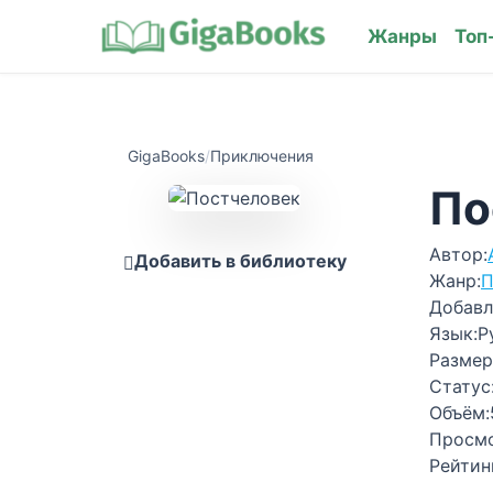
Жанры
Топ
GigaBooks
/
Приключения
По
Автор:
Добавить в библиотеку
Жанр:
П
Добавл
Язык:
Р
Размер
Статус
Объём:
Просм
Рейтин