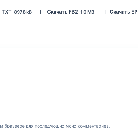
ь TXT
Скачать FB2
Скачать E
897.8 kB
1.0 MB
этом браузере для последующих моих комментариев.