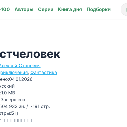
-100
Авторы
Серии
Книга дня
Подборки
стчеловек
Алексей Стацевич
риключения
,
Фантастика
ено:
04.01.2026
усский
:
1.0 MB
:
Завершена
504 933 зн. / ~191 стр.
отры:
5
г: