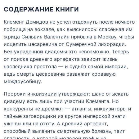
СОДЕРЖАНИЕ КНИГИ
Клемент Демидов не успел отдохнуть после ночного
побоища на вокзале, как выяснилось: спасённая им
жрица Сильвия Валентайн прибыла в Москву, чтобы
исцелить цесаревича от Сумеречной лихорадки.
Без украденной диадемы это невозможно. Теперь
от поиска древнего артефакта зависит жизнь
наследника престола — и судьба самой империи,
ведь смерть цесаревича развяжет кровавую
междоусобицу.
Пророки инквизиции утверждают: шанс отыскать
диадему есть лишь при участии Клемента. Но
конкуренты не дремлют — атланты, инквизиторы и
тайные заговорщики из кругов имперской знати
уже вышли на охоту. А древний артефакт,
способный вылечить смертельную болезнь, таит
опасность, о которой молодой граф и не