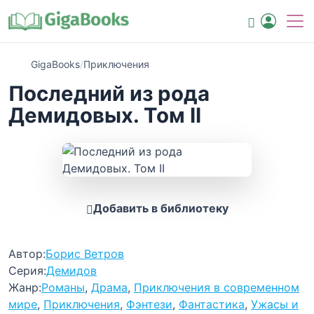
GigaBooks
/
Приключения
Последний из рода
Демидовых. Том II
Добавить в библиотеку
Автор:
Борис Ветров
Серия:
Демидов
Жанр:
Романы
,
Драма
,
Приключения в современном
мире
,
Приключения
,
Фэнтези
,
Фантастика
,
Ужасы и