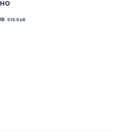
ТНО
UB
516.9 kB