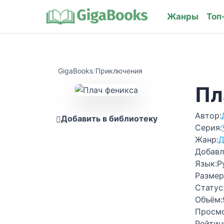
Жанры
Топ
GigaBooks
/
Приключения
Пл
Автор:
Добавить в библиотеку
Серия:
Жанр:
Д
Добавл
Язык:
Р
Размер
Статус
Объём:
Просм
Рейтин