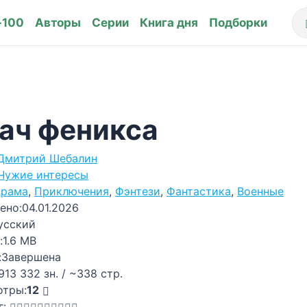
-100
Авторы
Серии
Книга дня
Подборки
ач феникса
Дмитрий Шебалин
Чужие интересы
рама
,
Приключения
,
Фэнтези
,
Фантастика
,
Военные
ено:
04.01.2026
усский
:
1.6 MB
:
Завершена
913 332 зн. / ~338 стр.
отры:
12
г: