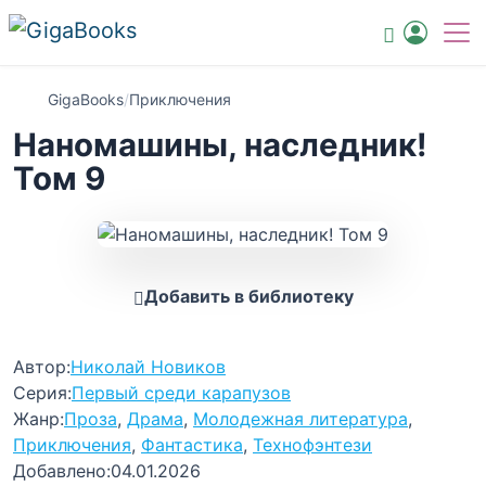
GigaBooks
/
Приключения
Наномашины, наследник!
Том 9
Добавить в библиотеку
Автор:
Николай Новиков
Серия:
Первый среди карапузов
Жанр:
Проза
,
Драма
,
Молодежная литература
,
Приключения
,
Фантастика
,
Технофэнтези
Добавлено:
04.01.2026