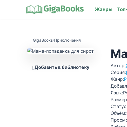
Жанры
Топ
GigaBooks
/
Приключения
Ма
Автор:
Добавить в библиотеку
Серия:
Жанр:
Р
Добавл
Язык:
Р
Размер
Статус
Объём:
Просм
Рейтин