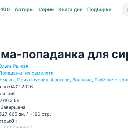
-100
Авторы
Серии
Книга дня
Подборки
ма-попаданка для си
Ольга Рыжая
Попаданки из самолета
оманы
,
Приключения
,
Фэнтези
,
Военные
,
Любовное фэн
ено:
04.01.2026
усский
:
616.3 kB
:
Завершена
527 665 зн. / ~186 стр.
отры:
8
г: