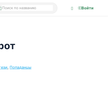
Войти
рот
тези
,
Попаданцы