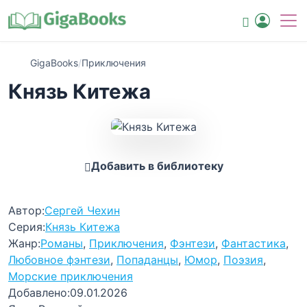
GigaBooks
/
Приключения
Князь Китежа
Добавить в библиотеку
Автор:
Сергей Чехин
Серия:
Князь Китежа
Жанр:
Романы
,
Приключения
,
Фэнтези
,
Фантастика
,
Любовное фэнтези
,
Попаданцы
,
Юмор
,
Поэзия
,
Морские приключения
Добавлено:
09.01.2026