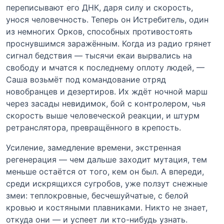
переписывают его ДНК, даря силу и скорость,
унося человечность. Теперь он Истребитель, один
из немногих Орков, способных противостоять
проснувшимся заражённым. Когда из радио грянет
сигнал бедствия — тысячи екаи вырвались на
свободу и мчатся к последнему оплоту людей, —
Саша возьмёт под командование отряд
новобранцев и дезертиров. Их ждёт ночной марш
через засады невидимок, бой с контролером, чья
скорость выше человеческой реакции, и штурм
ретранслятора, превращённого в крепость.
Усиление, замедление времени, экстренная
регенерация — чем дальше заходит мутация, тем
меньше остаётся от того, кем он был. А впереди,
среди искрящихся сугробов, уже ползут снежные
змеи: теплокровные, бесчешуйчатые, с белой
кровью и костяными плавниками. Никто не знает,
откуда они — и успеет ли кто-нибудь узнать.