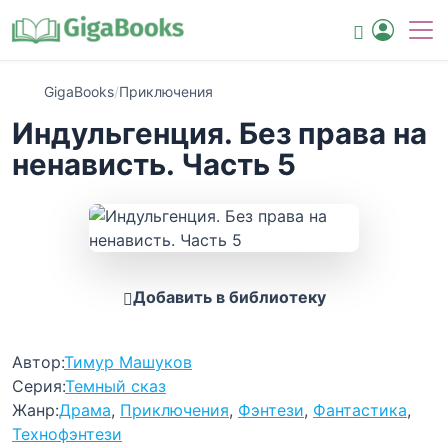
GigaBooks
/
Приключения
Индульгенция. Без права на
ненависть. Часть 5
Добавить в библиотеку
Автор:
Тимур Машуков
Серия:
Темный сказ
Жанр:
Драма
,
Приключения
,
Фэнтези
,
Фантастика
,
Технофэнтези