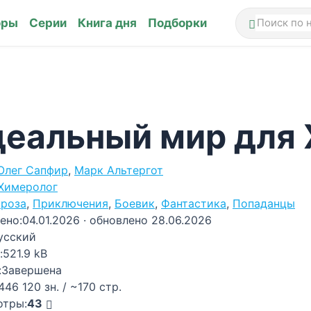
оры
Серии
Книга дня
Подборки
еальный мир для
Олег Сапфир
,
Марк Альтергот
Химеролог
роза
,
Приключения
,
Боевик
,
Фантастика
,
Попаданцы
ено:
04.01.2026
· обновлено 28.06.2026
усский
:
521.9 kB
:
Завершена
446 120 зн. / ~170 стр.
отры:
43