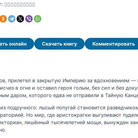
г:
ать онлайн
Скачать книгу
Комментировать
в, прилетел в закрытую Империю за вдохновением — и
исчез в огне и оставил героя голым, без сил и без док
ым даром, которого едва не отправили в Тайную Канц
 из подручного: лысый попугай становится разведчик
раторией. Но мир, где аристократки выгуливают пудел
икториан, лишённый тысячелетней мощи, вынужден зан
но.