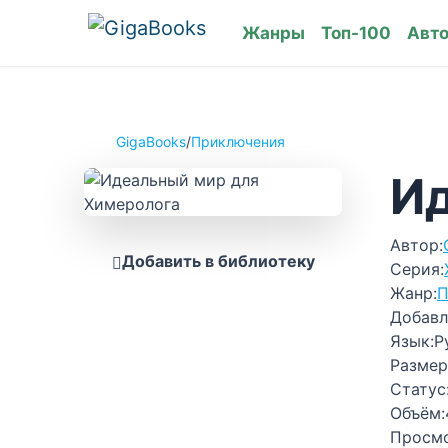
Жанры
Топ-100
Авт
GigaBooks
/
Приключения
Ид
Автор:
Добавить в библиотеку
Серия:
Жанр:
П
Добавл
Язык:
Р
Размер
Статус
Объём:
Просм