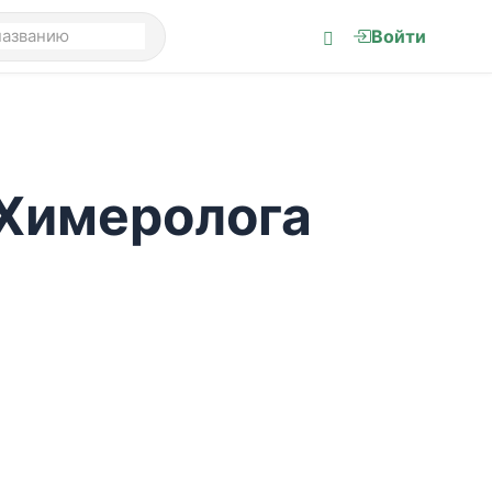
Войти
 Химеролога